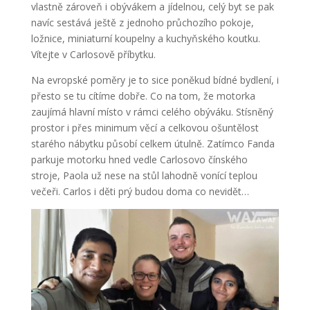
vlastně zároveň i obývákem a jídelnou, celý byt se pak
navíc sestává ještě z jednoho průchozího pokoje,
ložnice, miniaturní koupelny a kuchyňského koutku.
Vítejte v Carlosově příbytku.
Na evropské poměry je to sice poněkud bídné bydlení, i
přesto se tu cítíme dobře. Co na tom, že motorka
zaujímá hlavní místo v rámci celého obýváku. Stísněný
prostor i přes minimum věcí a celkovou ošuntělost
starého nábytku působí celkem útulně. Zatímco Fanda
parkuje motorku hned vedle Carlosovo čínského
stroje, Paola už nese na stůl lahodně vonící teplou
večeři. Carlos i děti prý budou doma co nevidět…