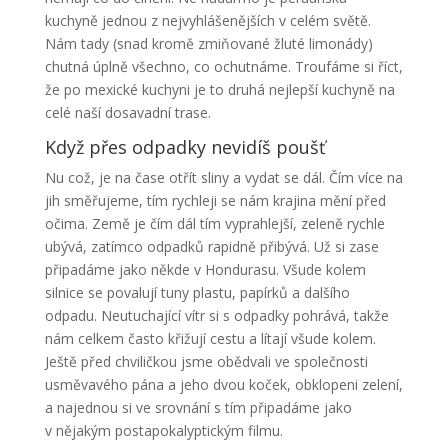
kuchyně jednou z nejvyhlášenějších v celém světě.
Nám tady (snad kromě zmiňované žluté limonády)
chutná úplně všechno, co ochutnáme. Troufáme si říct,
že po mexické kuchyni je to druhá nejlepší kuchyně na
celé naší dosavadní trase.
Když přes odpadky nevidíš poušť
Nu což, je na čase otřít sliny a vydat se dál. Čím více na
jih směřujeme, tím rychleji se nám krajina mění před
očima. Země je čím dál tím vyprahlejší, zeleně rychle
ubývá, zatímco odpadků rapidně přibývá. Už si zase
připadáme jako někde v Hondurasu. Všude kolem
silnice se povalují tuny plastu, papírků a dalšího
odpadu. Neutuchající vítr si s odpadky pohrává, takže
nám celkem často křižují cestu a lítají všude kolem.
Ještě před chviličkou jsme obědvali ve společnosti
usměvavého pána a jeho dvou koček, obklopeni zelení,
a najednou si ve srovnání s tím připadáme jako
v nějakým postapokalyptickým filmu.