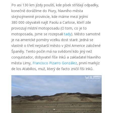
Po asi 130 km jízdy pouští, kde písek střídají odpadky,
konečně dorážíme do Piury, hlavního města
stejnojmenné provincie, kde máme mezi jejími
380 000 obyvateli najít Paolu a Carlose, kteří zde
provozují místní motoposadu (O tom, co je to
motoposada, jsme se rozepsali
tady
). Město samotné
je na americké poměry vcelku dost staré. Jedná se
vlastně o třetí nejstarší město v jižní Americe založené
Španěly. Tento počin má na svědomí kdo jiný než
conquistador, dobyvatel říše Inků a zakladatel hlavního
města Limy,
Francisco Pizarro González
, první markýz
de los Atabillos, muž, který de facto zničil říši Inků.