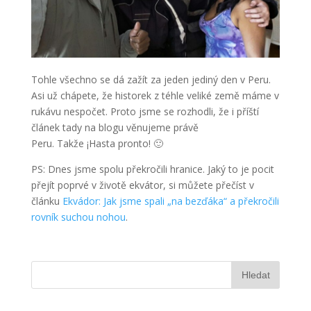
Tohle všechno se dá zažít za jeden jediný den v Peru.
Asi už chápete, že historek z téhle veliké země máme v
rukávu nespočet. Proto jsme se rozhodli, že i příští
článek tady na blogu věnujeme právě
Peru. Takže ¡Hasta pronto! 🙂
PS: Dnes jsme spolu překročili hranice. Jaký to je pocit
přejít poprvé v životě ekvátor, si můžete přečíst v
článku
Ekvádor: Jak jsme spali „na bezďáka“ a překročili
rovník suchou nohou
.