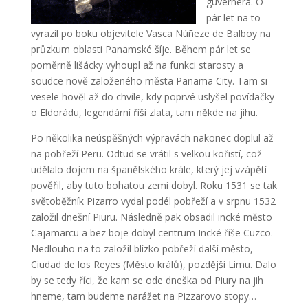
guvernéra. O
pár let na to
vyrazil po boku objevitele Vasca Núñeze de Balboy na
průzkum oblasti Panamské šíje. Během pár let se
poměrně lišácky vyhoupl až na funkci starosty a
soudce nově založeného města Panama City. Tam si
vesele hověl až do chvíle, kdy poprvé uslyšel povídačky
o Eldorádu, legendární říši zlata, tam někde na jihu.
Po několika neúspěšných výpravách nakonec doplul až
na pobřeží Peru. Odtud se vrátil s velkou kořistí, což
udělalo dojem na španělského krále, který jej vzápětí
pověřil, aby tuto bohatou zemi dobyl. Roku 1531 se tak
světoběžník Pizarro vydal podél pobřeží a v srpnu 1532
založil dnešní Piuru. Následně pak obsadil incké město
Cajamarcu a bez boje dobyl centrum Incké říše Cuzco.
Nedlouho na to založil blízko pobřeží další město,
Ciudad de los Reyes (Město králů), pozdější Limu. Dalo
by se tedy říci, že kam se ode dneška od Piury na jih
hneme, tam budeme narážet na Pizzarovo stopy…