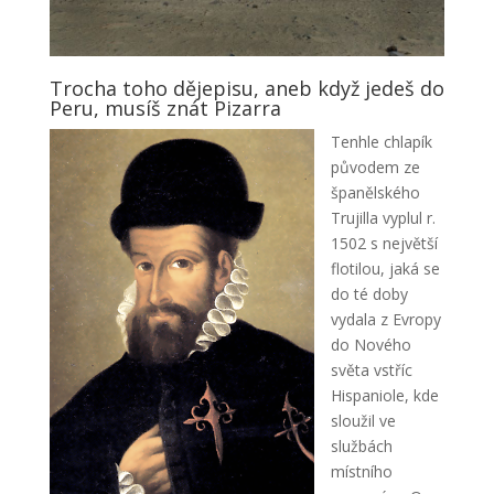
Trocha toho dějepisu, aneb když jedeš do
Peru, musíš znát Pizarra
Tenhle chlapík
původem ze
španělského
Trujilla vyplul r.
1502 s největší
flotilou, jaká se
do té doby
vydala z Evropy
do Nového
světa vstříc
Hispaniole, kde
sloužil ve
službách
místního