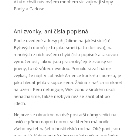
V tuto chvíli nás ovšem mnohem víc zajímají stopy
Paoly a Carlose.
Ani zvonky, ani čísla popisná
Podle uvedené adresy přijíždíme na jakési sídliště.
Bytových domů je tu jako smetí (a to doslova), na
mnohých z nich ovšem chybí číslo popisné a takovou
vymoženost, jakou jsou prachobyčejné zvonky se
jmény, tu už vůbec nevedou. Pomalu si začínáme
zvykat, že najít v Latinské Americe konkrétní adresu, je
jako hledat jehlu v kupce sena. Žádná z našich simkaret
na území Peru nefunguje, WiFi zónu v širokém okolí
nenacházíme, takže nezbývá než se začít ptát po
lidech.
Nejprve se obracíme na dvě postarší dámy sedící na
lavičce přímo naproti domu, ve kterém má podle
všeho bydlet našeho hostitelská rodina. Obě paní jsou
moc milé. Vehementně nám vypráví o všem možném,