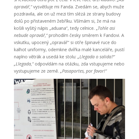
opravář,“
vysvětluje mi Fanda. Zvedám se, abych muže
pozdravila, ale on už mezi tím slézá ze strany budovy
dolů po přistaveném žebříku. Všímám si, že má na
košili vyšitý nápis „aduana“, tedy celnice. „
Tohle asi
nebude opravář,“
prohodím česky směrem k Fandovi. A
vskutku, upocený „opravář“ si otře špinavé ruce do
kalhot uniformy, odemkne dvířka malé kanceláře, pustí
naplno větrák a usedá ke stolu:
„Llegada o salida?“
„Llegada,“
odpovídám na otázku, zda vstupujeme nebo
vystupujeme ze země.
„Pasaportes, por favor!“