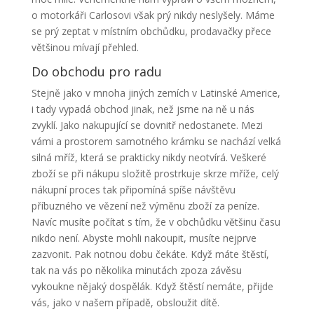
o motorkáři Carlosovi však prý nikdy neslyšely. Máme
se prý zeptat v místním obchůdku, prodavačky přece
většinou mívají přehled.
Do obchodu pro radu
Stejně jako v mnoha jiných zemích v Latinské Americe,
i tady vypadá obchod jinak, než jsme na ně u nás
zvyklí. Jako nakupující se dovnitř nedostanete. Mezi
vámi a prostorem samotného krámku se nachází velká
silná mříž, která se prakticky nikdy neotvírá. Veškeré
zboží se při nákupu složitě prostrkuje skrze mříže, celý
nákupní proces tak připomíná spíše návštěvu
příbuzného ve vězení než výměnu zboží za peníze.
Navíc musíte počítat s tím, že v obchůdku většinu času
nikdo není. Abyste mohli nakoupit, musíte nejprve
zazvonit. Pak notnou dobu čekáte. Když máte štěstí,
tak na vás po několika minutách zpoza závěsu
vykoukne nějaký dospělák. Když štěstí nemáte, přijde
vás, jako v našem případě, obsloužit dítě.