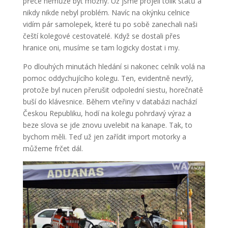
přece nemůže být možný. Už jsme projeli tolik států a
nikdy nikde nebyl problém. Navíc na okýnku celnice
vidím pár samolepek, které tu po sobě zanechali naši
čeští kolegové cestovatelé. Když se dostali přes
hranice oni, musíme se tam logicky dostat i my.
Po dlouhých minutách hledání si nakonec celník volá na
pomoc oddychujícího kolegu. Ten, evidentně nevrlý,
protože byl nucen přerušit odpolední siestu, horečnatě
buší do klávesnice. Během vteřiny v databázi nachází
Českou Republiku, hodí na kolegu pohrdavý výraz a
beze slova se jde znovu uvelebit na kanape. Tak, to
bychom měli. Teď už jen zařídit import motorky a
můžeme frčet dál.