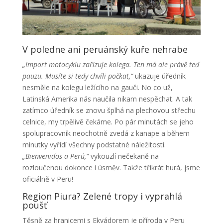
V poledne ani peruánský kuře nehrabe
„Import motocyklu zařizuje kolega. Ten má ale právě teď
pauzu. Musíte si tedy chvíli počkat,“
ukazuje úředník
nesměle na kolegu ležícího na gauči. No co už,
Latinská Amerika nás naučila nikam nespěchat. A tak
zatímco úředník se znovu šplhá na plechovou střechu
celnice, my trpělivě čekáme. Po pár minutách se jeho
spolupracovník neochotně zvedá z kanape a během
minutky vyřídí všechny podstatné náležitosti.
„Bienvenidos a Perú,“
vykouzlí nečekaně na
rozloučenou dokonce i úsměv. Takže třikrát hurá, jsme
oficiálně v Peru!
Region Piura? Zelené tropy i vyprahlá
poušť
Těsně za hranicemi s Ekvádorem je příroda v Peru