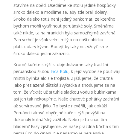
stavíme na oběd. Usedáme ke stolu jediné hospůdky
široko daleko a modlíme se, aby zde brali dolary.
Široko daleko totiž není jediný bankomat, ze kterého
bychom mohli vytáhnout peruánské soly. Směnárna
také nikde, ta na hranicích byla samozřejmě zavřená.
Pan vrchní je však velmi milý a na naši nabídku
platit dolary kývne. Bodejť by taky ne, vždyť jsme
široko daleko jediní zákazníci.
Kromě kuřete s rýží si objednáváme taky tradiční
peruánskou žlutou
Inca Kolu
, k jejíž výrobě se používají
místní bylinka aloisie trojlistá. Zjišťujeme, že chutná
jako přeslazená dětská žvýkačka a shodujeme se na
tom, že víckrát už si tuhle sladkou vodu s bublinkama
asi jen tak nekoupíme. Naše chuťové pohárky zachrání
až servírované jídlo. To byste nevěřili, jak dokáží
Peruánci takové obyčejné kuře s rýží povýšit na
dokonalý kulinářský zážitek. Nebo je to snad tím
hladem? Brzy zjišťujeme, že naše prázdná břicha s tím
nemají co do činění. Ne nadarmo je peruánská