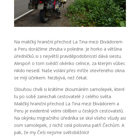
Na maličký hraniční přechod La Tina mezi Ekvádorem
a Peru dorážíme zhruba v poledne. Je horko a většina
úředníčků si s největší pravděpodobností dává siestu.
Alespoň o tom svědčí okénko celnice, za kterým vůbec
nikdo nesedí. Naše volání přes mříže otevřeného okna
se míjí účinkem. Nezbývá, než čekat.
Dlouhou chvíli si krátíme zkoumáním samolepek, které
tu po sobě zanechali cestovatelé z celého světa.
Maličký hraniční přechod La Tina mezi Ekvádorem a
Peru je evidentně velmi oblíben u českých cestovatelů.
Na okýnku migračního úředníka se skví všeho všudy asi
osm samolepek, z nichž celá polovina patří Čechům. A
pak, že my Češi nejsme světoběžníci!