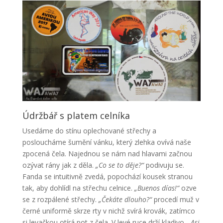
Údržbář s platem celníka
Usedáme do stínu oplechované střechy a
posloucháme šumění vánku, který zlehka ovívá naše
zpocená čela. Najednou se nám nad hlavami začnou
ozývat rány jak z děla.
„Co se to děje?“
podivuju se.
Fanda se intuitivně zvedá, popochází kousek stranou
tak, aby dohlídl na střechu celnice.
„Buenos días!“
ozve
se z rozpálené střechy.
„Čekáte dlouho?“
procedí muž v
černé uniformě skrze rty v nichž svírá krovák, zatímco
si levačkou otírá pot z čela. V levé ruce drží kladivo.
„Asi