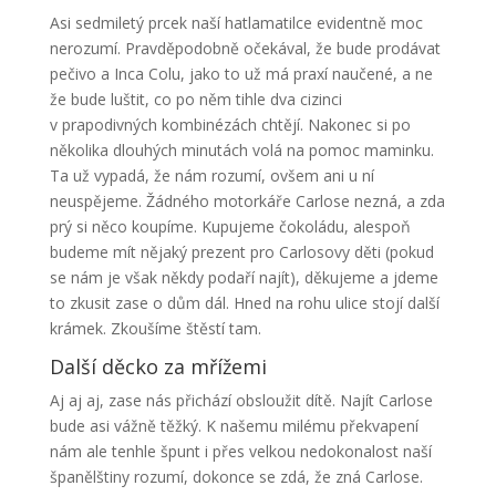
Asi sedmiletý prcek naší hatlamatilce evidentně moc
nerozumí. Pravděpodobně očekával, že bude prodávat
pečivo a Inca Colu, jako to už má praxí naučené, a ne
že bude luštit, co po něm tihle dva cizinci
v prapodivných kombinézách chtějí. Nakonec si po
několika dlouhých minutách volá na pomoc maminku.
Ta už vypadá, že nám rozumí, ovšem ani u ní
neuspějeme. Žádného motorkáře Carlose nezná, a zda
prý si něco koupíme. Kupujeme čokoládu, alespoň
budeme mít nějaký prezent pro Carlosovy děti (pokud
se nám je však někdy podaří najít), děkujeme a jdeme
to zkusit zase o dům dál. Hned na rohu ulice stojí další
krámek. Zkoušíme štěstí tam.
Další děcko za mřížemi
Aj aj aj, zase nás přichází obsloužit dítě. Najít Carlose
bude asi vážně těžký. K našemu milému překvapení
nám ale tenhle špunt i přes velkou nedokonalost naší
španělštiny rozumí, dokonce se zdá, že zná Carlose.