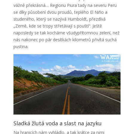
vážně překrásná… Regionu Piura tady na severu Peru
se díky působení dvou proudů, teplého El Niño a
studeného, který se nazývá Humboldt, přezdívá
„Země, kde se tropy střetávají s pouští“. Ještě
naposledy se tak kocháme všudypřítomnou zelení, než
nás nakonec po pár desítkách kilometrů přivítá suchá
pustina.
Sladká žlutá voda a slast na jazyku
Na hranicích nám vyhládlo, a tak krátce za nimi