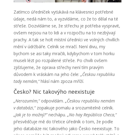
Zatímco úředníček vyťukává na klávesnici potřebné
údaje, nedá nám to, a vyzvídáme, co že to dělal na té
střeše. Dozvídáme se, že střechu je potřeba vyspravit,
ovšem nejsou na to lidi a v rozpočtu na to nezbývají
prachy. A tak se holt místní úředníci ve volných chvílích
mění v údržbáře. Celník se mračí. Není divu, my
bychom se asi taky mračili, kdybychom v tom horku
museli lézt po rozpálené střeše. Po chvíli ovšem
zjišťujeme, že oprava střechy není tím pravým
důvodem k vráskám na jeho čele:
„Českou republiku
tady nemám,“
hlásí nám zpoza mříží.
Česko? Nic takovýho neexistuje
„Nerozumím,“
odpovídám.
„Českou republiku nemám
v databázi,“
zopakuje pomalu a srozumitelně celník.
„Jak je to možný?“
nechápu.
„No hay República Checa,“
přesvědčuje mě do třetice úředník o tom, že podle
jeho databáze nic takového jako Česko neexistuje. To