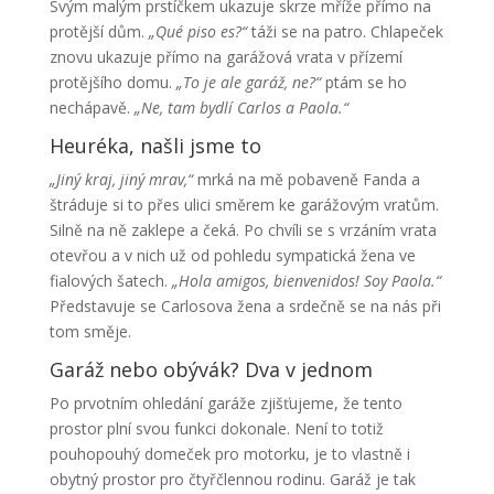
Svým malým prstíčkem ukazuje skrze mříže přímo na
protější dům.
„Qué piso es?“
táži se na patro. Chlapeček
znovu ukazuje přímo na garážová vrata v přízemí
protějšího domu.
„To je ale garáž, ne?“
ptám se ho
nechápavě.
„Ne, tam bydlí Carlos a Paola.“
Heuréka, našli jsme to
„Jiný kraj, jiný mrav,“
mrká na mě pobaveně Fanda a
štráduje si to přes ulici směrem ke garážovým vratům.
Silně na ně zaklepe a čeká. Po chvíli se s vrzáním vrata
otevřou a v nich už od pohledu sympatická žena ve
fialových šatech.
„Hola amigos, bienvenidos! Soy Paola.“
Představuje se Carlosova žena a srdečně se na nás při
tom směje.
Garáž nebo obývák? Dva v jednom
Po prvotním ohledání garáže zjišťujeme, že tento
prostor plní svou funkci dokonale. Není to totiž
pouhopouhý domeček pro motorku, je to vlastně i
obytný prostor pro čtyřčlennou rodinu. Garáž je tak