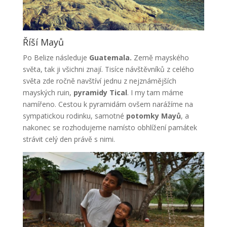
Říší Mayů
Po Belize následuje
Guatemala.
Země mayského
světa, tak ji všichni znají. Tisíce návštěvníků z celého
světa zde ročně navštíví jednu z nejznámějších
mayských ruin,
pyramidy Tical
. I my tam máme
namířeno. Cestou k pyramidám ovšem narážíme na
sympatickou rodinku, samotné
potomky Mayů
, a
nakonec se rozhodujeme namísto obhlížení památek
strávit celý den právě s nimi.