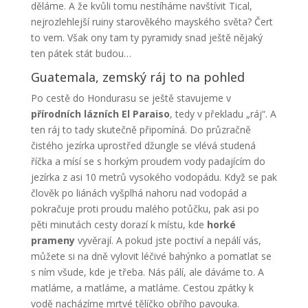
děláme. A že kvůli tomu nestíháme navštívit Tical,
nejrozlehlejší ruiny starověkého mayského světa? Čert
to vem. Však ony tam ty pyramidy snad ještě nějaký
ten pátek stát budou…
Guatemala, zemský ráj to na pohled
Po cestě do Hondurasu se ještě stavujeme v
přírodních lázních El Paraiso
, tedy v překladu „ráj“. A
ten ráj to tady skutečně připomíná. Do průzračně
čistého jezírka uprostřed džungle se vlévá studená
říčka a mísí se s horkým proudem vody padajícím do
jezírka z asi 10 metrů vysokého vodopádu. Když se pak
člověk po liánách vyšplhá nahoru nad vodopád a
pokračuje proti proudu malého potůčku, pak asi po
pěti minutách cesty dorazí k místu, kde
horké
prameny
vyvěrají. A pokud jste poctiví a nepálí vás,
můžete si na dně vylovit léčivé bahýnko a pomatlat se
s ním všude, kde je třeba. Nás pálí, ale dáváme to. A
matláme, a matláme, a matláme. Cestou zpátky k
vodě nacházíme mrtvé tělíčko obřího pavouka.