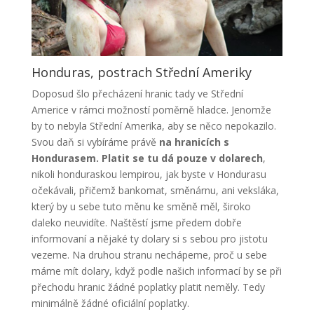
Honduras, postrach Střední Ameriky
Doposud šlo přecházení hranic tady ve Střední
Americe v rámci možností poměrně hladce. Jenomže
by to nebyla Střední Amerika, aby se něco nepokazilo.
Svou daň si vybíráme právě
na hranicích s
Hondurasem.
Platit se tu dá pouze v dolarech
,
nikoli honduraskou lempirou, jak byste v Hondurasu
očekávali, přičemž bankomat, směnárnu, ani veksláka,
který by u sebe tuto měnu ke směně měl, široko
daleko neuvidíte. Naštěstí jsme předem dobře
informovaní a nějaké ty dolary si s sebou pro jistotu
vezeme. Na druhou stranu nechápeme, proč u sebe
máme mít dolary, když podle našich informací by se při
přechodu hranic žádné poplatky platit neměly. Tedy
minimálně žádné oficiální poplatky.