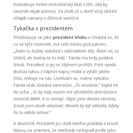
Kontaktuje místní motorkářský klub s tím, zda by
neuměli nějak pomoci. Za chvíli už u dveří stojí obézní
chlapík narvaný v džínové vestičce.
Tykačka s prezidentem
Představuje se jako
prezident klubu
a chvástá se, že
co se týče motorek, má celé město pod palcem.
„
Znám tu každej vobchod s náhradními díly. Řekni mi, co
sháníš, do hodiny to tu máš.
“ Fanda mu tedy podává
šroub. Prezident si jej se zájmem prohlíží. Poté vyndá
druhou rukou z náprsní kapsy mobil a vytáčí jakési
číslo, mrkaje na nás. Usmívám se, máme vyhráno.
Fanda však zůstává zamračen. „
To nesežene,
“ šeptá mi
do ucha. „
To by tady museli mít oficiálního distributora
motorek BMW. A to nemají. Objel jsem dneska všechno,
šroub jsem všude ukazoval. Musela by být náhoda, kdyby
ho tu někde sehnal.
“
A skutečně. Prezident po chvíli telefon pokládá a kroutí
hlavou na znamení, že telefonát nedopadl podle jeho