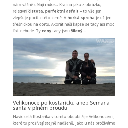
nám vážně dělají radost. Krajina jako z obrázku,
relativní
čistota,
perfektní asfalt
– to vše jen
zlepšuje pocit z této země. A
horká sprcha
je už jen
třešničkou na dortu. Akorát naší kapse se tady asi moc
líbit nebude. Ty
ceny
tady jsou
šílený…
Velikonoce po kostaricku aneb Semana
santa v plném proudu
Navíc celá Kostarika v tomto období žije Velikonocemi,
které tu prožívají stejně nadšeně, jako u nás prožíváme