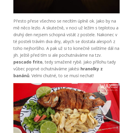
Přesto přese všechno se necítím úplně ok. Jako by na
mě něco lezlo. A skutečně, v noci už ležím s teplotou a
druhý den nejsem schopná vstát z postele. Nakonec v
té posteli trávím dva dny, abych se dostala alespoň z
toho nejhoršího. A pak už si to konečně svištíme dál na
jih. Ještě před tím si ale pochutnáváme na tzv.
pescado frito
, tedy smažené rybě. Jako přílohu tady
vůbec poprvé ochutnáváme jakési
hranolky z
banánů
. Velmi chutné, to se musí nechat!