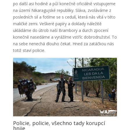
po další asi hodině a půl konečně oficiálně vstupujeme
na území Nikaragujské republiky. Sláva, zvoláváme z
posledních sil a fotíme se s cedulí, která nás vítá v této
maličké zemi. Veškeré papíry a doklady náležitě
ukládáme do útrob naší Brambory a durch zpocení
konečně nasedáme a vyrážíme vstříc dobrodružství. To
na sebe nenechá dlouho čekat. Hned za zatáčkou nás
totiž staví policie.
Policie, policie, všechno tady korupcí
hnije