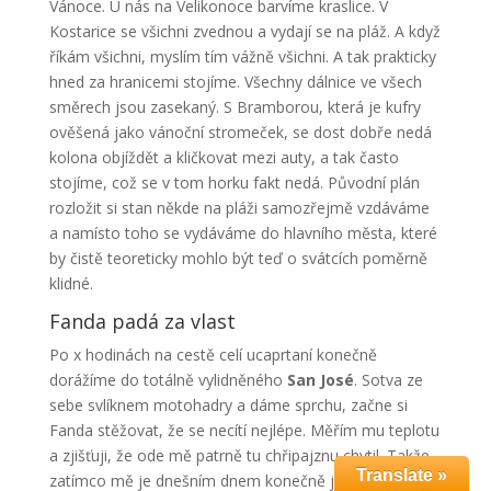
Vánoce. U nás na Velikonoce barvíme kraslice. V
Kostarice se všichni zvednou a vydají se na pláž. A když
říkám všichni, myslím tím vážně všichni. A tak prakticky
hned za hranicemi stojíme. Všechny dálnice ve všech
směrech jsou zasekaný. S Bramborou, která je kufry
ověšená jako vánoční stromeček, se dost dobře nedá
kolona objíždět a kličkovat mezi auty, a tak často
stojíme, což se v tom horku fakt nedá. Původní plán
rozložit si stan někde na pláži samozřejmě vzdáváme
a namísto toho se vydáváme do hlavního města, které
by čistě teoreticky mohlo být teď o svátcích poměrně
klidné.
Fanda padá za vlast
Po x hodinách na cestě celí ucaprtaní konečně
dorážíme do totálně vylidněného
San José
. Sotva ze
sebe svlíknem motohadry a dáme sprchu, začne si
Fanda stěžovat, že se necítí nejlépe. Měřím mu teplotu
a zjišťuji, že ode mě patrně tu chřipajznu chytil. Takže
Translate »
zatímco mě je dnešním dnem konečně jakž takž