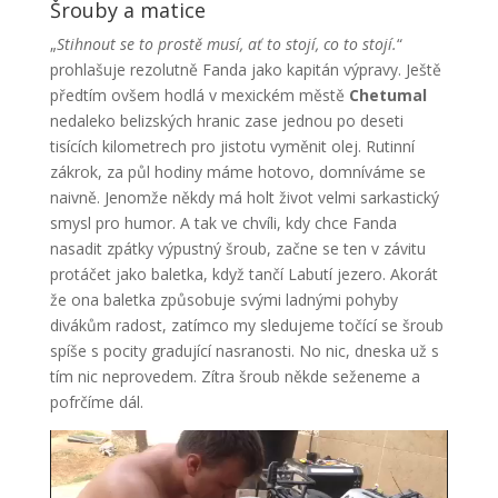
Šrouby a matice
„
Stihnout se to prostě musí, ať to stojí, co to stojí.
“
prohlašuje rezolutně Fanda jako kapitán výpravy. Ještě
předtím ovšem hodlá v mexickém městě
Chetumal
nedaleko belizských hranic zase jednou po deseti
tisících kilometrech pro jistotu vyměnit olej. Rutinní
zákrok, za půl hodiny máme hotovo, domníváme se
naivně. Jenomže někdy má holt život velmi sarkastický
smysl pro humor. A tak ve chvíli, kdy chce Fanda
nasadit zpátky výpustný šroub, začne se ten v závitu
protáčet jako baletka, když tančí Labutí jezero. Akorát
že ona baletka způsobuje svými ladnými pohyby
divákům radost, zatímco my sledujeme točící se šroub
spíše s pocity gradující nasranosti. No nic, dneska už s
tím nic neprovedem. Zítra šroub někde seženeme a
pofrčíme dál.
V
i
d