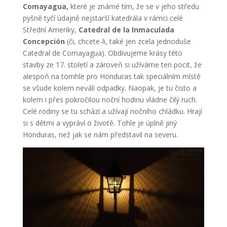
Comayagua,
které je známé tím, že se v jeho středu
pyšně tyčí údajně nejstarší katedrála v rámci celé
Střední Ameriky,
Catedral de la Inmaculada
Concepción
(či, chcete-li, také jen zcela jednoduše
Catedral de Comayagua). Obdivujeme krásy této
stavby ze 17. století a zároveň si užíváme ten pocit, že
alespoň na tomhle pro Honduras tak speciálním místě
se všude kolem neválí odpadky. Naopak, je tu čisto a
kolem i přes pokročilou noční hodinu vládne čilý ruch.
Celé rodiny se tu schází a užívají nočního chládku. Hrají
si s dětmi a vypráví o životě. Tohle je úplně jiný
Honduras, než jak se nám představil na severu.