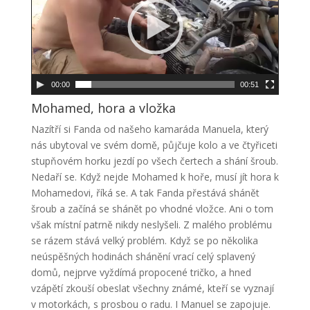
e
o
p
ř
e
00:00
00:51
h
Mohamed, hora a vložka
r
á
Nazítří si Fanda od našeho kamaráda Manuela, který
v
nás ubytoval ve svém domě, půjčuje kolo a ve čtyřiceti
a
stupňovém horku jezdí po všech čertech a shání šroub.
č
Nedaří se. Když nejde Mohamed k hoře, musí jít hora k
Mohamedovi, říká se. A tak Fanda přestává shánět
šroub a začíná se shánět po vhodné vložce. Ani o tom
však místní patrně nikdy neslyšeli. Z malého problému
se rázem stává velký problém. Když se po několika
neúspěšných hodinách shánění vrací celý splavený
domů, nejprve vyždímá propocené tričko, a hned
vzápětí zkouší obeslat všechny známé, kteří se vyznají
v motorkách, s prosbou o radu. I Manuel se zapojuje.