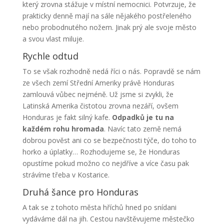
který zrovna stážuje v místní nemocnici. Potvrzuje, že
prakticky denně mají na sále nějakého postřeleného
nebo probodnutého nožem. Jinak prý ale svoje město
a svou vlast miluje.
Rychle odtud
To se však rozhodně nedá říci o nás. Popravdě se nám
ze všech zemí Střední Ameriky právě Honduras
zamlouvá vůbec nejméně. Už jsme si zvykli, že
Latinská Amerika čistotou zrovna nezáří, ovšem
Honduras je fakt silný kafe.
Odpadků je tu na
každém rohu hromada
. Navíc tato země nemá
dobrou pověst ani co se bezpečnosti týče, do toho to
horko a úplatky… Rozhodujeme se, že Honduras
opustíme pokud možno co nejdříve a více času pak
strávíme třeba v Kostarice.
Druhá šance pro Honduras
A tak se z tohoto města hříchů hned po snídani
vydáváme dál na jih. Cestou navštěvujeme městečko