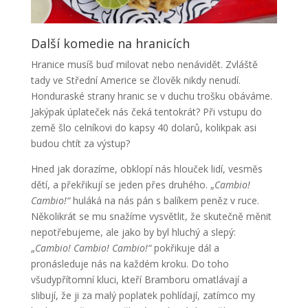
Další komedie na hranicích
Hranice musíš buď milovat nebo nenávidět. Zvláště
tady ve Střední Americe se člověk nikdy nenudí.
Honduraské strany hranic se v duchu trošku obáváme.
Jakýpak úplateček nás čeká tentokrát? Při vstupu do
země šlo celníkovi do kapsy 40 dolarů, kolikpak asi
budou chtít za výstup?
Hned jak dorazíme, obklopí nás hlouček lidí, vesměs
dětí, a překřikují se jeden přes druhého. „
Cambio!
Cambio!“
huláká na nás pán s balíkem peněz v ruce.
Několikrát se mu snažíme vysvětlit, že skutečně měnit
nepotřebujeme, ale jako by byl hluchý a slepý:
„
Cambio! Cambio! Cambio!“
pokřikuje dál a
pronásleduje nás na každém kroku. Do toho
všudypřítomní kluci, kteří Bramboru omatlávají a
slibují, že ji za malý poplatek pohlídají, zatímco my