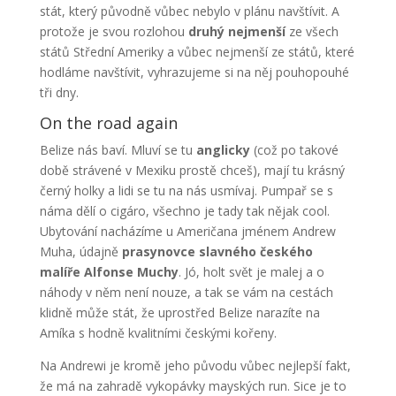
stát, který původně vůbec nebylo v plánu navštívit. A
protože je svou rozlohou
druhý nejmenší
ze všech
států Střední Ameriky a vůbec nejmenší ze států, které
hodláme navštívit, vyhrazujeme si na něj pouhopouhé
tři dny.
On the road again
Belize nás baví. Mluví se tu
anglicky
(což po takové
době strávené v Mexiku prostě chceš), mají tu krásný
černý holky a lidi se tu na nás usmívaj. Pumpař se s
náma dělí o cigáro, všechno je tady tak nějak cool.
Ubytování nacházíme u Američana jménem Andrew
Muha, údajně
prasynovce slavného českého
malíře Alfonse Muchy
. Jó, holt svět je malej a o
náhody v něm není nouze, a tak se vám na cestách
klidně může stát, že uprostřed Belize narazíte na
Amíka s hodně kvalitními českými kořeny.
Na Andrewi je kromě jeho původu vůbec nejlepší fakt,
že má na zahradě vykopávky mayských run. Sice je to