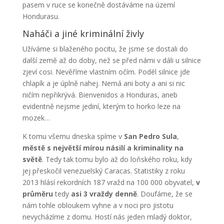
pasem v ruce se konečně dostáváme na území
Hondurasu.
Naháči a jiné kriminální živly
Užíváme si blaženého pocitu, že jsme se dostali do
další země až do doby, než se před námi v dáli u silnice
zjeví cosi. Nevěříme vlastním očím. Podél silnice jde
chlapík a je úplně nahej. Nemá ani boty a ani si nic
ničím nepřikrývá. Bienvenidos a Honduras, aneb
evidentně nejsme jediní, kterým to horko leze na
mozek…
K tomu všemu dneska spíme v
San Pedro Sula
,
městě s největší mírou násilí a kriminality na
světě
. Tedy tak tomu bylo až do loňského roku, kdy
jej přeskočil venezuelský Caracas. Statistiky z roku
2013 hlásí rekordních 187 vražd na 100 000 obyvatel,
v
průměru
tedy
asi 3 vraždy denně
. Doufáme, že se
nám tohle obloukem vyhne a v noci pro jistotu
nevycházíme z domu. Hostí nás jeden mladý doktor,