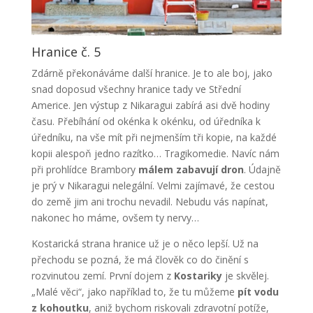
Hranice č. 5
Zdárně překonáváme další hranice. Je to ale boj, jako
snad doposud všechny hranice tady ve Střední
Americe. Jen výstup z Nikaragui zabírá asi dvě hodiny
času. Přebíhání od okénka k okénku, od úředníka k
úředníku, na vše mít při nejmenším tři kopie, na každé
kopii alespoň jedno razítko… Tragikomedie. Navíc nám
při prohlídce Brambory
málem zabavují dron
. Údajně
je prý v Nikaragui nelegální. Velmi zajímavé, že cestou
do země jim ani trochu nevadil. Nebudu vás napínat,
nakonec ho máme, ovšem ty nervy…
Kostarická strana hranice už je o něco lepší. Už na
přechodu se pozná, že má člověk co do činění s
rozvinutou zemí. První dojem z
Kostariky
je skvělej.
„Malé věci“, jako například to, že tu můžeme
pít vodu
z kohoutku
, aniž bychom riskovali zdravotní potíže,