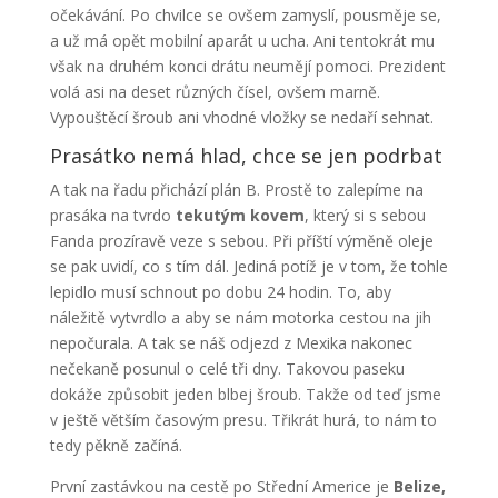
očekávání. Po chvilce se ovšem zamyslí, pousměje se,
a už má opět mobilní aparát u ucha. Ani tentokrát mu
však na druhém konci drátu neumějí pomoci. Prezident
volá asi na deset různých čísel, ovšem marně.
Vypouštěcí šroub ani vhodné vložky se nedaří sehnat.
Prasátko nemá hlad, chce se jen podrbat
A tak na řadu přichází plán B. Prostě to zalepíme na
prasáka na tvrdo
tekutým kovem
, který si s sebou
Fanda prozíravě veze s sebou. Při příští výměně oleje
se pak uvidí, co s tím dál. Jediná potíž je v tom, že tohle
lepidlo musí schnout po dobu 24 hodin. To, aby
náležitě vytvrdlo a aby se nám motorka cestou na jih
nepočurala. A tak se náš odjezd z Mexika nakonec
nečekaně posunul o celé tři dny. Takovou paseku
dokáže způsobit jeden blbej šroub. Takže od teď jsme
v ještě větším časovým presu. Třikrát hurá, to nám to
tedy pěkně začíná.
První zastávkou na cestě po Střední Americe je
Belize,