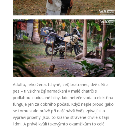
Adolfo, jeho žena, tchyně, zeť, bratranec, dvě děti a
pes – ti všichni žijí namačkaní v malé chatrči s
podlahou z udusané hlíny, kde neteče voda a elektřina
funguje jen za dobrého počasí. Když nejde proud (jako
se tomu stalo právě při naší návštěvě), zpívají si a
vypráví příběhy. Jsou to krásně strávené chvíle s fajn
lidmi. A právě kvůli takovýmto okamžikům to celé