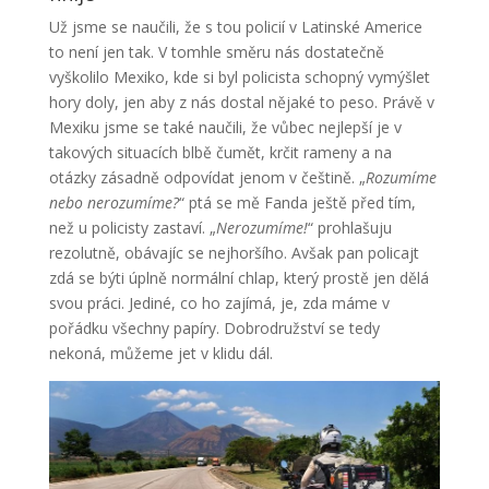
Už jsme se naučili, že s tou policií v Latinské Americe
to není jen tak. V tomhle směru nás dostatečně
vyškolilo Mexiko, kde si byl policista schopný vymýšlet
hory doly, jen aby z nás dostal nějaké to peso. Právě v
Mexiku jsme se také naučili, že vůbec nejlepší je v
takových situacích blbě čumět, krčit rameny a na
otázky zásadně odpovídat jenom v češtině. „
Rozumíme
nebo nerozumíme?
“ ptá se mě Fanda ještě před tím,
než u policisty zastaví. „
Nerozumíme!
“ prohlašuju
rezolutně, obávajíc se nejhoršího. Avšak pan policajt
zdá se býti úplně normální chlap, který prostě jen dělá
svou práci. Jediné, co ho zajímá, je, zda máme v
pořádku všechny papíry. Dobrodružství se tedy
nekoná, můžeme jet v klidu dál.