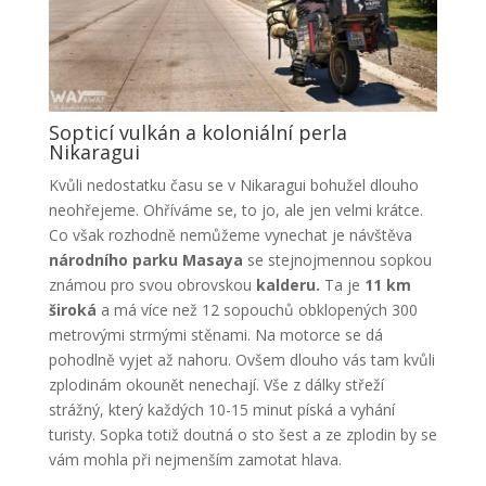
Sopticí vulkán a koloniální perla
Nikaragui
Kvůli nedostatku času se v Nikaragui bohužel dlouho
neohřejeme. Ohříváme se, to jo, ale jen velmi krátce.
Co však rozhodně nemůžeme vynechat je návštěva
národního parku Masaya
se stejnojmennou sopkou
známou pro svou obrovskou
kalderu.
Ta je
11 km
široká
a má více než 12 sopouchů obklopených 300
metrovými strmými stěnami. Na motorce se dá
pohodlně vyjet až nahoru. Ovšem dlouho vás tam kvůli
zplodinám okounět nenechají. Vše z dálky střeží
strážný, který každých 10-15 minut píská a vyhání
turisty. Sopka totiž doutná o sto šest a ze zplodin by se
vám mohla při nejmenším zamotat hlava.