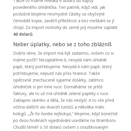
Takže to máme hnedka 6 dolarů do kapsy
povedeného úředníčka. Ten patrně, když vidí, jak
poslušně klopíme nesmyslné částky za obyčejné
černobílé kopie, zavětří příležitost a bez meškání se jí
chopí. Za import motorky do země prý musíme zaplatit
40 dolarů
.
Neber úplatky, nebo se z toho zblázníš
Dobře víme, že import má být zadarmo, ovšem co si
máme počít? Nezaplatíme-li, nevydá nám úředník
papír, který potřebujeme. Nevydá-li nám papír, který
potřebujeme, nepustí nás přes hranice. Takže
opětovně znechuceně sypeme dolárky, zatímco
úředníček si jen mne ruce. Domáháme se ještě
faktury, ale to už má úředník zelené papírky v ruce.
Zaklapne okénko a dělá, že nás neslyší. A to vše před
očima dalších asi dvaceti turistů a několika málo
kolegů. „
Že ho hanba nefackuje,
“ klejeme, když konečně
po dvou hodinách vyjednávání usedáme na Bramboru.
Chudší téměř o 50 dolarů ovšem s orazítkovaným