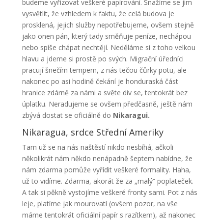
budeme vyřizovat veškeré papírování. Snažíme se jim
vysvětlit, že vzhledem k faktu, že celá budova je
prosklená, jejich služby nepotřebujeme, ovšem stejně
jako onen pán, který tady směňuje peníze, nechápou
nebo spíše chápat nechtějí. Neděláme si z toho velkou
hlavu a jdeme si prostě po svých. Migrační úředníci
pracují šnečím tempem, z nás tečou čůrky potu, ale
nakonec po asi hodině čekání je honduraská část
hranice zdárně za námi a světe div se, tentokrát bez
úplatku. Neradujeme se ovšem předčasně, ještě nám
zbývá dostat se oficiálně do
Nikaragui.
Nikaragua, srdce Střední Ameriky
Tam už se na nás naštěstí nikdo nesbíhá, ačkoli
několikrát nám někdo nenápadně šeptem nabídne, že
nám zdarma pomůže vyřídit veškeré formality. Haha,
už to vidíme. Zdarma, akorát že za „malý“ poplateček.
A tak si pěkně vystojíme veškeré fronty sami. Pot z nás
leje, platíme jak mourovatí (ovšem pozor, na vše
máme tentokrát oficiální papír s razítkem), až nakonec