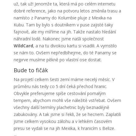
už, tak už! Jenomže ta, která má po celém internetu
dobré reference, jako na potvoru letos změnila trasu a
namísto z Panamy do Kolumbie pluje z Mexika na
Kubu. Tam by bylo s doutníkem v puse zajisté taky
fajnově, ale my míříme na jih. Takže nastalo hledání
náhradní lodě. Nakonec jsme našli společnost
WildCard
, a na tu divokou kartu si vsadili. A vymstilo
se nám to. Ovšem nepředbíhejme, do té Panamy se
nejprve musíme pěkně po vlastní ose dostat.
Bude to fičák
Na projetí celkem šesti zemí máme necelý měsíc. V
průměru nás tedy co 5 dní čeká přechod hranic.
Obvykle preferujeme spíše cestování pomalým
tempem, abychom mohli vše náležitě vstřebat. Ovšem
všechny další termíny plachetnic byly beznadějně
zabukovány. A tak jsme si řekli, že se hecnem. Zaplatili
jsme celkem vysokou zálohu a v lehkém časovém
presu se vydali se na jih Mexika, k hranicím s Belize.