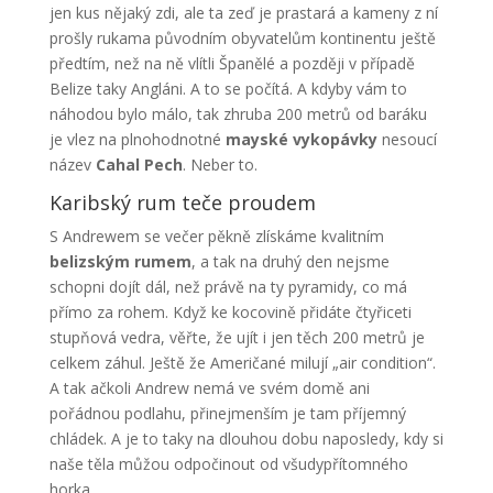
jen kus nějaký zdi, ale ta zeď je prastará a kameny z ní
prošly rukama původním obyvatelům kontinentu ještě
předtím, než na ně vlítli Španělé a později v případě
Belize taky Angláni. A to se počítá. A kdyby vám to
náhodou bylo málo, tak zhruba 200 metrů od baráku
je vlez na plnohodnotné
mayské vykopávky
nesoucí
název
Cahal Pech
. Neber to.
Karibský rum teče proudem
S Andrewem se večer pěkně zlískáme kvalitním
belizským rumem
, a tak na druhý den nejsme
schopni dojít dál, než právě na ty pyramidy, co má
přímo za rohem. Když ke kocovině přidáte čtyřiceti
stupňová vedra, věřte, že ujít i jen těch 200 metrů je
celkem záhul. Ještě že Američané milují „air condition“.
A tak ačkoli Andrew nemá ve svém domě ani
pořádnou podlahu, přinejmenším je tam příjemný
chládek. A je to taky na dlouhou dobu naposledy, kdy si
naše těla můžou odpočinout od všudypřítomného
horka.