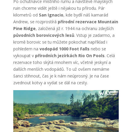
Po ochutnávce místního rumu a návštěvě mayských
ruin chceme vidět ještě i nějakou tu přírodu. Pár
kilometrů od
San Ignacio
, kde bydlí náš kamarád
Andrew, se rozprostírá
přírodní rezervace Mountain
Pine Ridge
, založená již r. 1944 na ochranu zdejších
původních borovicových lesů
. Vstup je zadarmo, a
kromě borovic se tu můžete pokochat například i
pohledem na
vodopád 1000 Foot Falls
nebo se
vykoupat v
přírodních jezírkách Rio On Pools
. Celá
rezervace toho skýtá mnohem víc, včetně jeskyní a
dalších menších vodopádů. To už ovšem nemáme
šanci stihnout, čas je k nám neúprosný. Je na čase
zvednout kotvy a vydat se dál na cesty.