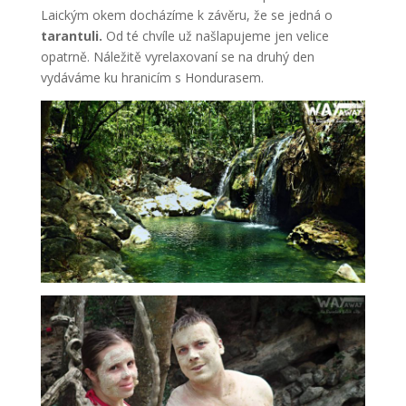
Laickým okem docházíme k závěru, že se jedná o
tarantuli.
Od té chvíle už našlapujeme jen velice
opatrně. Náležitě vyrelaxovaní se na druhý den
vydáváme ku hranicím s Hondurasem.