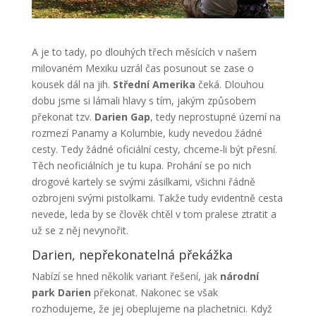
A je to tady, po dlouhých třech měsících v našem
milovaném Mexiku uzrál čas posunout se zase o
kousek dál na jih.
Střední Amerika
čeká. Dlouhou
dobu jsme si lámali hlavy s tím, jakým způsobem
překonat tzv.
Darien Gap
, tedy neprostupné území na
rozmezí Panamy a Kolumbie, kudy nevedou žádné
cesty. Tedy žádné oficiální cesty, chceme-li být přesní.
Těch neoficiálních je tu kupa. Prohání se po nich
drogové kartely se svými zásilkami, všichni řádně
ozbrojeni svými pistolkami. Takže tudy evidentně cesta
nevede, leda by se člověk chtěl v tom pralese ztratit a
už se z něj nevynořit.
Darien, nepřekonatelná překážka
Nabízí se hned několik variant řešení, jak
národní
park Darien
překonat. Nakonec se však
rozhodujeme, že jej obeplujeme na plachetnici. Když